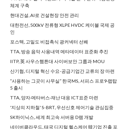
체계 구축
현대건설, AI로 건설현장 안전 관리
대한전선, 500kV 전류형 XLPE HVDC 케이블 국제 공
인
포스텍, 고밀도 비접촉식 광커넥터 선봬
TTA, 방송 음악 사용내역 메타데이터 표준화 추진
IITP, 英 사우스햄튼대 사이버보안 그룹과 MOU
산기협, 디지털 혁신 수요-공급기업간 교류의 장 마련
“사용하는 그곳이 사무실” 한국MS, 서피스 프로9·랩탑
5 출시
TTA, 양자·메타버스·재난 대응 ICT표준 마련
'지상의 지하철' S-BRT, 우선신호 제어기술 관심집중
SK하이닉스, 세계 최고속 서버용 D램 개발
네이버클라우드, 태국 디지털 헬스케어 韓기업 진출 포