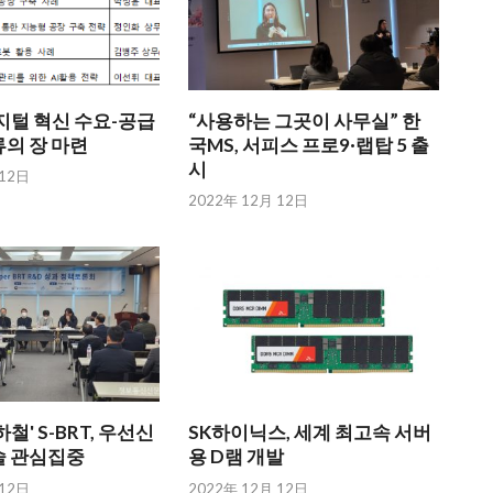
지털 혁신 수요-공급
“사용하는 그곳이 사무실” 한
의 장 마련
국MS, 서피스 프로9·랩탑 5 출
시
 12日
2022年 12月 12日
철' S-BRT, 우선신
SK하이닉스, 세계 최고속 서버
술 관심집중
용 D램 개발
 12日
2022年 12月 12日