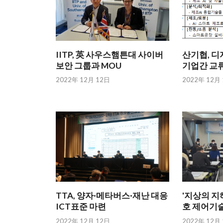
IITP, 英 사우스햄튼대 사이버
산기협, 디
보안 그룹과 MOU
기업간 교류
2022年 12月 12日
2022年 12月
TTA, 양자·메타버스·재난 대응
'지상의 지하
ICT표준 마련
호 제어기
2022年 12月 12日
2022年 12月