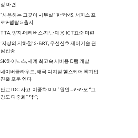
장 마련
“사용하는 그곳이 사무실” 한국MS, 서피스 프
로9·랩탑 5 출시
TTA, 양자·메타버스·재난 대응 ICT표준 마련
'지상의 지하철' S-BRT, 우선신호 제어기술 관
심집중
SK하이닉스, 세계 최고속 서버용 D램 개발
네이버클라우드, 태국 디지털 헬스케어 韓기업
진출 포문 연다
판교 IDC 사고 ’이중화 미비‘ 원인…카카오 “고
강도 다중화” 약속