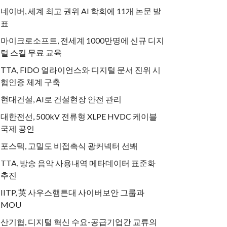
네이버, 세계 최고 권위 AI 학회에 11개 논문 발
표
마이크로소프트, 전세계 1000만명에 신규 디지
털 스킬 무료 교육
TTA, FIDO 얼라이언스와 디지털 문서 진위 시
험인증 체계 구축
현대건설, AI로 건설현장 안전 관리
대한전선, 500kV 전류형 XLPE HVDC 케이블
국제 공인
포스텍, 고밀도 비접촉식 광커넥터 선봬
TTA, 방송 음악 사용내역 메타데이터 표준화
추진
IITP, 英 사우스햄튼대 사이버보안 그룹과
MOU
산기협, 디지털 혁신 수요-공급기업간 교류의