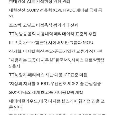
현대건설, AI로 건설현장 안전 관리
대한전선, 500kV 전류형 XLPE HVDC 케이블 국제 공
인
포스텍, 고밀도 비접촉식 광커넥터 선봬
TTA, 방송 음악 사용내역 메타데이터 표준화 추진
IITP, 英 사우스햄튼대 사이버보안 그룹과 MOU
산기협, 디지털 혁신 수요-공급기업간 교류의 장 마련
“사용하는 그곳이 사무실” 한국MS, 서피스 프로9·랩탑
5 출시
TTA, 양자·메타버스·재난 대응 ICT표준 마련
'지상의 지하철' S-BRT, 우선신호 제어기술 관심집중
SK하이닉스, 세계 최고속 서버용 D램 개발
네이버클라우드, 태국 디지털 헬스케어 韓기업 진출 포
문 연다