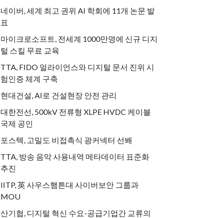
네이버, 세계 최고 권위 AI 학회에 11개 논문 발
표
마이크로소프트, 전세계 1000만명에 신규 디지
털 스킬 무료 교육
TTA, FIDO 얼라이언스와 디지털 문서 진위 시
험인증 체계 구축
현대건설, AI로 건설현장 안전 관리
대한전선, 500kV 전류형 XLPE HVDC 케이블
국제 공인
포스텍, 고밀도 비접촉식 광커넥터 선봬
TTA, 방송 음악 사용내역 메타데이터 표준화
추진
IITP, 英 사우스햄튼대 사이버보안 그룹과
MOU
산기협, 디지털 혁신 수요-공급기업간 교류의