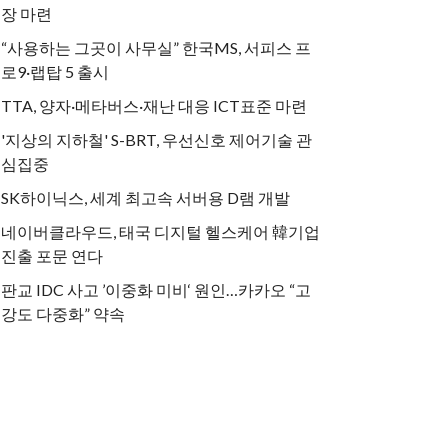
장 마련
“사용하는 그곳이 사무실” 한국MS, 서피스 프
로9·랩탑 5 출시
TTA, 양자·메타버스·재난 대응 ICT표준 마련
'지상의 지하철' S-BRT, 우선신호 제어기술 관
심집중
SK하이닉스, 세계 최고속 서버용 D램 개발
네이버클라우드, 태국 디지털 헬스케어 韓기업
진출 포문 연다
판교 IDC 사고 ’이중화 미비‘ 원인…카카오 “고
강도 다중화” 약속