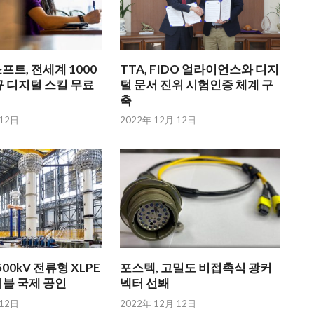
트, 전세계 1000
TTA, FIDO 얼라이언스와 디지
 디지털 스킬 무료
털 문서 진위 시험인증 체계 구
축
 12日
2022年 12月 12日
00kV 전류형 XLPE
포스텍, 고밀도 비접촉식 광커
이블 국제 공인
넥터 선봬
 12日
2022年 12月 12日