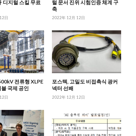
 디지털 스킬 무료
털 문서 진위 시험인증 체계 구
축
 12日
2022年 12月 12日
00kV 전류형 XLPE
포스텍, 고밀도 비접촉식 광커
이블 국제 공인
넥터 선봬
 12日
2022年 12月 12日