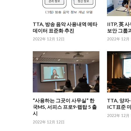
TTA, 방송 음악 사용내역 메타
IITP, 
데이터 표준화 추진
보안 그룹과
2022年 12月 12日
2022年 12月
“사용하는 그곳이 사무실” 한
TTA, 양
국MS, 서피스 프로9·랩탑 5 출
ICT표준 
시
2022年 12月
2022年 12月 12日