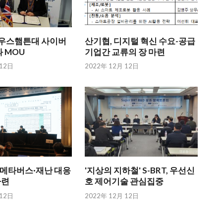
英 사우스햄튼대 사이버
산기협, 디지털 혁신 수요-공급
 MOU
기업간 교류의 장 마련
 12日
2022年 12月 12日
자·메타버스·재난 대응
'지상의 지하철' S-BRT, 우선신
마련
호 제어기술 관심집중
 12日
2022年 12月 12日