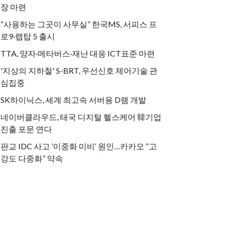
장 마련
“사용하는 그곳이 사무실” 한국MS, 서피스 프
로9·랩탑 5 출시
TTA, 양자·메타버스·재난 대응 ICT표준 마련
'지상의 지하철' S-BRT, 우선신호 제어기술 관
심집중
SK하이닉스, 세계 최고속 서버용 D램 개발
네이버클라우드, 태국 디지털 헬스케어 韓기업
진출 포문 연다
판교 IDC 사고 ’이중화 미비‘ 원인…카카오 “고
강도 다중화” 약속