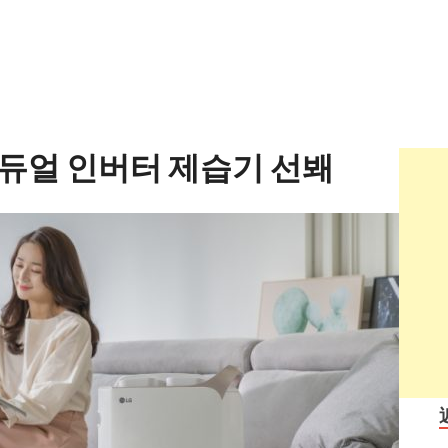
센 듀얼 인버터 제습기 선봬