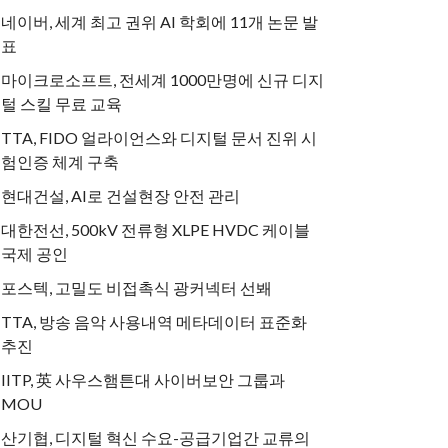
네이버, 세계 최고 권위 AI 학회에 11개 논문 발
표
마이크로소프트, 전세계 1000만명에 신규 디지
털 스킬 무료 교육
TTA, FIDO 얼라이언스와 디지털 문서 진위 시
험인증 체계 구축
현대건설, AI로 건설현장 안전 관리
대한전선, 500kV 전류형 XLPE HVDC 케이블
국제 공인
포스텍, 고밀도 비접촉식 광커넥터 선봬
TTA, 방송 음악 사용내역 메타데이터 표준화
추진
IITP, 英 사우스햄튼대 사이버보안 그룹과
MOU
산기협, 디지털 혁신 수요-공급기업간 교류의