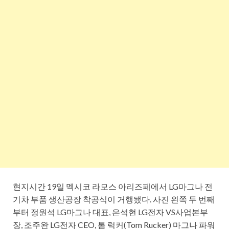
현지시간 19일 멕시코 라모스 아리즈페에서 LG마그나 전
기차 부품 생산공장 착공식이 거행됐다. 사진 왼쪽 두 번째
부터 정원석 LG마그나 대표, 은석현 LG전자 VS사업본부
장, 조주완 LG전자 CEO, 톰 럭커(Tom Rucker) 마그나 파워