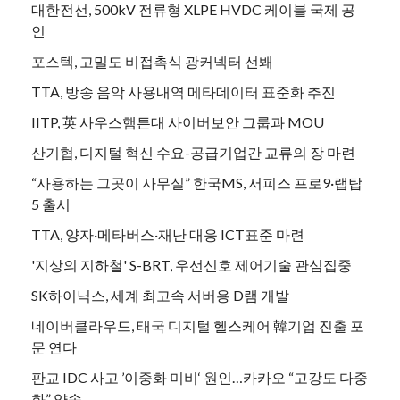
대한전선, 500kV 전류형 XLPE HVDC 케이블 국제 공
인
포스텍, 고밀도 비접촉식 광커넥터 선봬
TTA, 방송 음악 사용내역 메타데이터 표준화 추진
IITP, 英 사우스햄튼대 사이버보안 그룹과 MOU
산기협, 디지털 혁신 수요-공급기업간 교류의 장 마련
“사용하는 그곳이 사무실” 한국MS, 서피스 프로9·랩탑
5 출시
TTA, 양자·메타버스·재난 대응 ICT표준 마련
'지상의 지하철' S-BRT, 우선신호 제어기술 관심집중
SK하이닉스, 세계 최고속 서버용 D램 개발
네이버클라우드, 태국 디지털 헬스케어 韓기업 진출 포
문 연다
판교 IDC 사고 ’이중화 미비‘ 원인…카카오 “고강도 다중
화” 약속