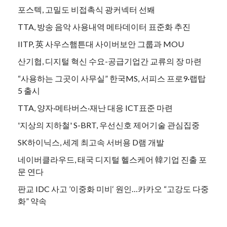
포스텍, 고밀도 비접촉식 광커넥터 선봬
TTA, 방송 음악 사용내역 메타데이터 표준화 추진
IITP, 英 사우스햄튼대 사이버보안 그룹과 MOU
산기협, 디지털 혁신 수요-공급기업간 교류의 장 마련
“사용하는 그곳이 사무실” 한국MS, 서피스 프로9·랩탑
5 출시
TTA, 양자·메타버스·재난 대응 ICT표준 마련
'지상의 지하철' S-BRT, 우선신호 제어기술 관심집중
SK하이닉스, 세계 최고속 서버용 D램 개발
네이버클라우드, 태국 디지털 헬스케어 韓기업 진출 포
문 연다
판교 IDC 사고 ’이중화 미비‘ 원인…카카오 “고강도 다중
화” 약속