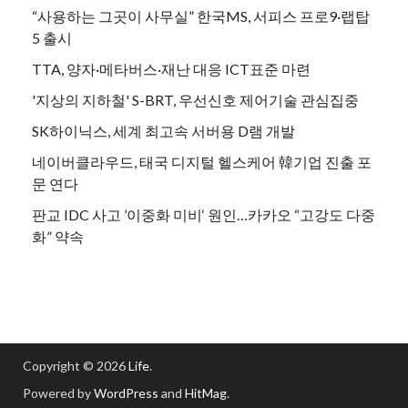
“사용하는 그곳이 사무실” 한국MS, 서피스 프로9·랩탑
5 출시
TTA, 양자·메타버스·재난 대응 ICT표준 마련
'지상의 지하철' S-BRT, 우선신호 제어기술 관심집중
SK하이닉스, 세계 최고속 서버용 D램 개발
네이버클라우드, 태국 디지털 헬스케어 韓기업 진출 포
문 연다
판교 IDC 사고 ’이중화 미비‘ 원인…카카오 “고강도 다중
화” 약속
Copyright © 2026
Life
.
Powered by
WordPress
and
HitMag
.