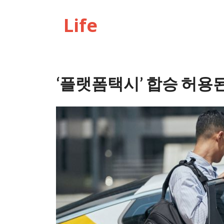
Life
‘플랫폼택시’ 합승 허용