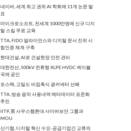
네이버, 세계 최고 권위 AI 학회에 11개 논문 발
표
마이크로소프트, 전세계 1000만명에 신규 디지
털 스킬 무료 교육
TTA, FIDO 얼라이언스와 디지털 문서 진위 시
험인증 체계 구축
현대건설, AI로 건설현장 안전 관리
대한전선, 500kV 전류형 XLPE HVDC 케이블
국제 공인
포스텍, 고밀도 비접촉식 광커넥터 선봬
TTA, 방송 음악 사용내역 메타데이터 표준화
추진
IITP, 英 사우스햄튼대 사이버보안 그룹과
MOU
산기협, 디지털 혁신 수요-공급기업간 교류의