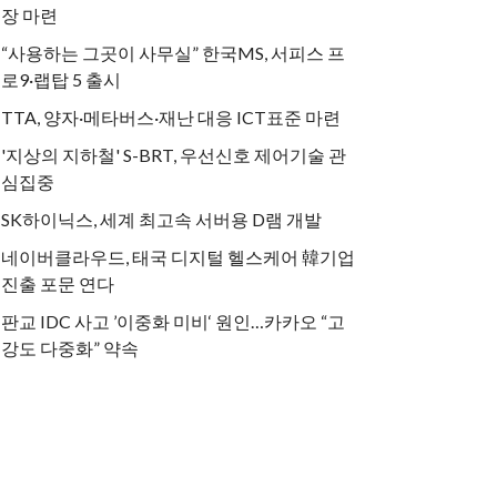
장 마련
“사용하는 그곳이 사무실” 한국MS, 서피스 프
로9·랩탑 5 출시
TTA, 양자·메타버스·재난 대응 ICT표준 마련
'지상의 지하철' S-BRT, 우선신호 제어기술 관
심집중
SK하이닉스, 세계 최고속 서버용 D램 개발
네이버클라우드, 태국 디지털 헬스케어 韓기업
진출 포문 연다
판교 IDC 사고 ’이중화 미비‘ 원인…카카오 “고
강도 다중화” 약속