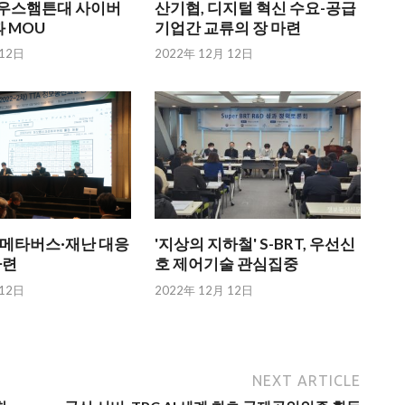
英 사우스햄튼대 사이버
산기협, 디지털 혁신 수요-공급
 MOU
기업간 교류의 장 마련
 12日
2022年 12月 12日
자·메타버스·재난 대응
'지상의 지하철' S-BRT, 우선신
마련
호 제어기술 관심집중
 12日
2022年 12月 12日
NEXT ARTICLE