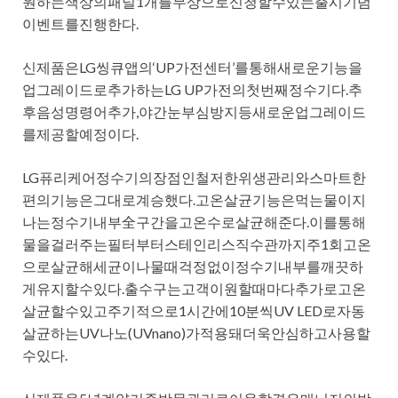
원하는색상의패널1개를무상으로신청할수있는출시기념
이벤트를진행한다.
신제품은LG씽큐앱의‘UP가전센터’를통해새로운기능을
업그레이드로추가하는LG UP가전의첫번째정수기다.추
후음성명령어추가,야간눈부심방지등새로운업그레이드
를제공할예정이다.
LG퓨리케어정수기의장점인철저한위생관리와스마트한
편의기능은그대로계승했다.고온살균기능은먹는물이지
나는정수기내부全구간을고온수로살균해준다.이를통해
물을걸러주는필터부터스테인리스직수관까지주1회고온
으로살균해세균이나물때걱정없이정수기내부를깨끗하
게유지할수있다.출수구는고객이원할때마다추가로고온
살균할수있고주기적으로1시간에10분씩UV LED로자동
살균하는UV나노(UVnano)가적용돼더욱안심하고사용할
수있다.