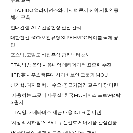
TTA, FIDO 얼라이언스와 디지털 문서 진위 시험인증
체계 구축
현대건설, AI로 건설현장 안전 관리
대한전선, 500kV 전류형 XLPE HVDC 케이블 국제 공
인
포스텍, 고밀도 비접촉식 광커넥터 선봬
TTA, 방송 음악 사용내역 메타데이터 표준화 추진
IITP, 英 사우스햄튼대 사이버보안 그룹과 MOU
산기협, 디지털 혁신 수요-공급기업간 교류의 장 마련
“사용하는 그곳이 사무실” 한국MS, 서피스 프로9·랩탑
5 출시
TTA, 양자·메타버스·재난 대응 ICT표준 마련
'지상의 지하철' S-BRT, 우선신호 제어기술 관심집중
SK하이닉스, 세계 최고속 서버용 D램 개발