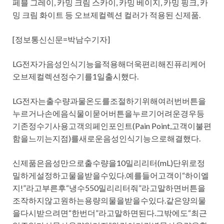
페블 그레이, 카밍 크림 스카이, 카밍 베이지, 카밍 핑크, 카
밍 크림 화이트 등 오브제컬렉션 컬러가 적용된 신제품.
[정보통신신문=박남수기자]
LG전자가음성인식기능을적용해더욱편리해진퓨리케어
오브제컬렉션정수기를1일출시했다.
LG전자는출수량과물온도를조절하기위해여러번버튼을
누르거나손에음식물이묻어버튼을누르기어려운경우등
기존정수기사용고객의페인포인트(Pain Point,고객이불편
함을느끼는지점)를새로운음성인식기능으로해결했다.
신제품은음성만으로출수량을10밀리리터(mL)단위로정
밀하게설정하고물을받을수있다.예를들어고객이“하이엘
지!”라고부른후“냉수550밀리리터줘”라고말하면버튼을
조작하지않고원하는용량의물을받을수있다.같은양의물
을다시받으려면“한번더”라고말하면된다.그밖에도“최근