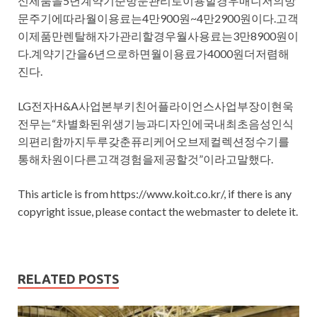
신제품을5년계약기준방문관리로이용할경우매니저의방
문주기에따라월이용료는4만900원~4만2900원이다.고객
이제품만렌탈해자가관리할경우월사용료는3만8900원이
다.계약기간을6년으로하면월이용료가4000원더저렴해
진다.
LG전자H&A사업본부키친어플라이언스사업부장이현욱
전무는“차별화된위생기능과디자인에국내최초음성인식
의편리함까지두루갖춘퓨리케어오브제컬렉션정수기를
통해차원이다른고객경험을제공할것”이라고말했다.
This article is from https://www.koit.co.kr/, if there is any
copyright issue, please contact the webmaster to delete it.
RELATED POSTS