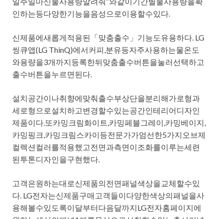
일주일마신물사용량알려줘”와같이기간별물사용량을확
인하는등다양한기능을음성으로이용할수있다.
신제품에새롭게적용된「맞춤출수」기능도유용하다. LG
씽큐앱(LG ThinQ)에서커피,분유등자주사용하는물온도
와용량을3개까지등록한뒤맞춤출수버튼을눌러선택하고
출수버튼을누르면된다.
설치공간이나취향에맞춰출수부상단을분리해가로형과
세로형으로설치하고변경할수있는공간인테리어디자인
제품이다.또카밍크림화이트,카밍페블그레이,카밍베이지,
카밍핑크,카밍크림스카이등전문가가엄선한5가지오브제
컬렉션컬러를적용했고전면과측면이조화를이루는세련
된투톤디자인을구현했다.
고객은원하는대로신제품의전면패널색상을교체할수있
다. LG전자는신제품구매고객들이다양한색상의패널을사
용해볼수있도록이달부터다음달까지LG전자홈페이지에