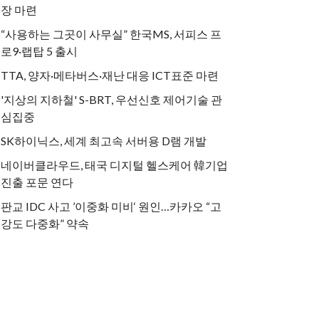
장 마련
“사용하는 그곳이 사무실” 한국MS, 서피스 프
로9·랩탑 5 출시
TTA, 양자·메타버스·재난 대응 ICT표준 마련
'지상의 지하철' S-BRT, 우선신호 제어기술 관
심집중
SK하이닉스, 세계 최고속 서버용 D램 개발
네이버클라우드, 태국 디지털 헬스케어 韓기업
진출 포문 연다
판교 IDC 사고 ’이중화 미비‘ 원인…카카오 “고
강도 다중화” 약속