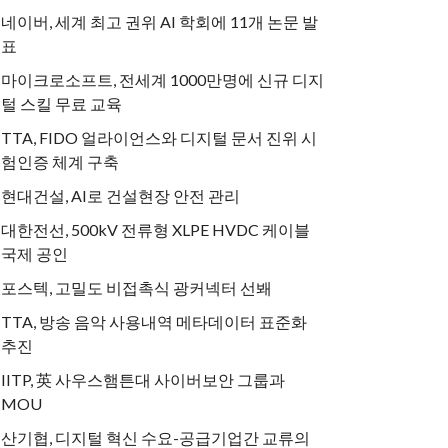
네이버, 세계 최고 권위 AI 학회에 11개 논문 발
표
마이크로소프트, 전세계 1000만명에 신규 디지
털 스킬 무료 교육
TTA, FIDO 얼라이언스와 디지털 문서 진위 시
험인증 체계 구축
현대건설, AI로 건설현장 안전 관리
대한전선, 500kV 전류형 XLPE HVDC 케이블
국제 공인
포스텍, 고밀도 비접촉식 광커넥터 선봬
TTA, 방송 음악 사용내역 메타데이터 표준화
추진
IITP, 英 사우스햄튼대 사이버보안 그룹과
MOU
산기협, 디지털 혁신 수요-공급기업간 교류의