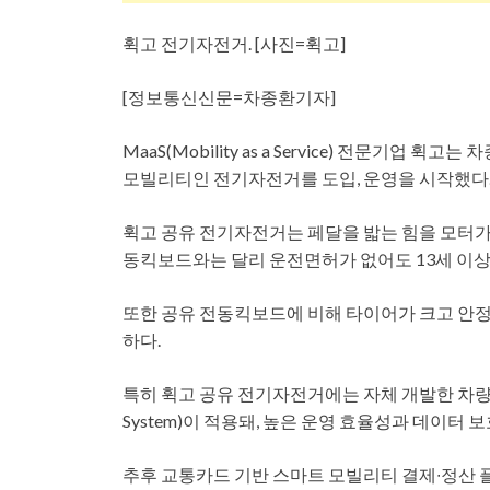
휙고 전기자전거. [사진=휙고]
[정보통신신문=차종환기자]
MaaS(Mobility as a Service) 전문기업
모빌리티인 전기자전거를 도입, 운영을 시작했다
휙고 공유 전기자전거는 페달을 밟는 힘을 모터가 보조해주
동킥보드와는 달리 운전면허가 없어도 13세 이상
또한 공유 전동킥보드에 비해 타이어가 크고 안정성
하다.
특히 휙고 공유 전기자전거에는 자체 개발한 차량관제용
System)이 적용돼, 높은 운영 효율성과 데이터 
추후 교통카드 기반 스마트 모빌리티 결제∙정산