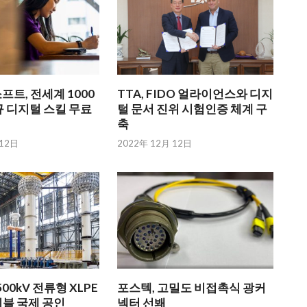
트, 전세계 1000
TTA, FIDO 얼라이언스와 디지
 디지털 스킬 무료
털 문서 진위 시험인증 체계 구
축
 12日
2022年 12月 12日
00kV 전류형 XLPE
포스텍, 고밀도 비접촉식 광커
이블 국제 공인
넥터 선봬