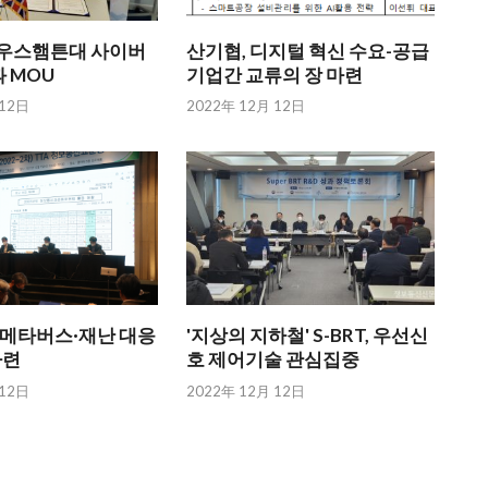
英 사우스햄튼대 사이버
산기협, 디지털 혁신 수요-공급
 MOU
기업간 교류의 장 마련
 12日
2022年 12月 12日
자·메타버스·재난 대응
'지상의 지하철' S-BRT, 우선신
마련
호 제어기술 관심집중
 12日
2022年 12月 12日