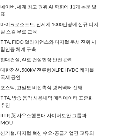
네이버, 세계 최고 권위 AI 학회에 11개 논문 발
표
마이크로소프트, 전세계 1000만명에 신규 디지
털 스킬 무료 교육
TTA, FIDO 얼라이언스와 디지털 문서 진위 시
험인증 체계 구축
현대건설, AI로 건설현장 안전 관리
대한전선, 500kV 전류형 XLPE HVDC 케이블
국제 공인
포스텍, 고밀도 비접촉식 광커넥터 선봬
TTA, 방송 음악 사용내역 메타데이터 표준화
추진
IITP, 英 사우스햄튼대 사이버보안 그룹과
MOU
산기협, 디지털 혁신 수요-공급기업간 교류의