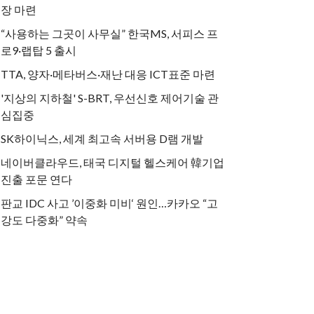
장 마련
“사용하는 그곳이 사무실” 한국MS, 서피스 프
로9·랩탑 5 출시
TTA, 양자·메타버스·재난 대응 ICT표준 마련
'지상의 지하철' S-BRT, 우선신호 제어기술 관
심집중
SK하이닉스, 세계 최고속 서버용 D램 개발
네이버클라우드, 태국 디지털 헬스케어 韓기업
진출 포문 연다
판교 IDC 사고 ’이중화 미비‘ 원인…카카오 “고
강도 다중화” 약속