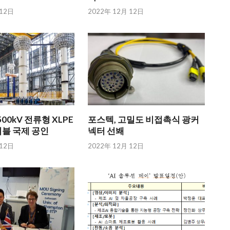
 12日
2022年 12月 12日
00kV 전류형 XLPE
포스텍, 고밀도 비접촉식 광커
이블 국제 공인
넥터 선봬
 12日
2022年 12月 12日