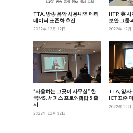
TTA, 방송 음악 사용내역 메타
IITP, 
데이터 표준화 추진
보안 그룹과
2022年 12月 12日
2022年 12月
“사용하는 그곳이 사무실” 한
TTA, 양
국MS, 서피스 프로9·랩탑 5 출
ICT표준 
시
2022年 12月
2022年 12月 12日