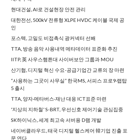
현대건설, AI로 건설현장 안전 관리
대한전선, 500kV 전류형 XLPE HVDC 케이블 국제 공
인
포스텍, 고밀도 비접촉식 광커넥터 선봬
TTA, 방송 음악 사용내역 메타데이터 표준화 추진
IITP, 英 사우스햄튼대 사이버보안 그룹과 MOU
산기협, 디지털 혁신 수요-공급기업간 교류의 장 마련
“사용하는 그곳이 사무실” 한국MS, 서피스 프로9·랩탑
5 출시
TTA, 양자·메타버스·재난 대응 ICT표준 마련
'지상의 지하철' S-BRT, 우선신호 제어기술 관심집중
SK하이닉스, 세계 최고속 서버용 D램 개발
네이버클라우드, 태국 디지털 헬스케어 韓기업 진출 포
문 연다