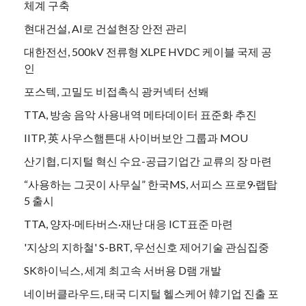
체계 구축
현대건설, AI로 건설현장 안전 관리
대한전선, 500kV 전류형 XLPE HVDC 케이블 국제 공
인
포스텍, 고밀도 비접촉식 광커넥터 선봬
TTA, 방송 음악 사용내역 메타데이터 표준화 추진
IITP, 英 사우스햄튼대 사이버보안 그룹과 MOU
산기협, 디지털 혁신 수요-공급기업간 교류의 장 마련
“사용하는 그곳이 사무실” 한국MS, 서피스 프로9·랩탑
5 출시
TTA, 양자·메타버스·재난 대응 ICT표준 마련
'지상의 지하철' S-BRT, 우선신호 제어기술 관심집중
SK하이닉스, 세계 최고속 서버용 D램 개발
네이버클라우드, 태국 디지털 헬스케어 韓기업 진출 포