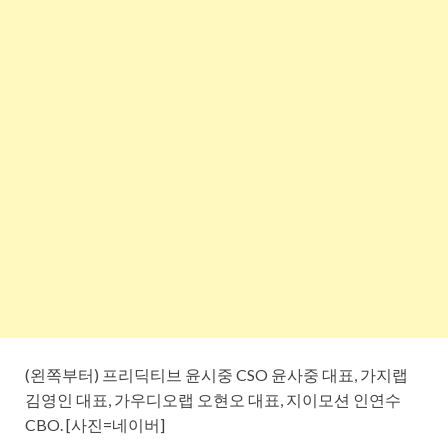
(왼쪽부터) 프리딕티브 윤시중 CSO 윤사중 대표, 가지랩
김영인 대표, 가우디오랩 오현오 대표, 지이모션 인연수
CBO. [사진=네이버]