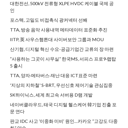
대한전선, 500kV 전류형 XLPE HVDC 케이블 국제 공
인
포스텍, 고밀도 비접촉식 광커넥터 선봬
TTA, 방송 음악 사용내역 메타데이터 표준화 추진
IITP, 英 사우스햄튼대 사이버보안 그룹과 MOU
산기협, 디지털 혁신 수요-공급기업간 교류의 장 마련
“사용하는 그곳이 사무실” 한국MS, 서피스 프로9·랩탑
5 출시
TTA, 양자·메타버스·재난 대응 ICT표준 마련
'지상의 지하철' S-BRT, 우선신호 제어기술 관심집중
SK하이닉스, 세계 최고속 서버용 D램 개발
네이버클라우드, 태국 디지털 헬스케어 韓기업 진출 포
문 연다
판교 IDC 사고 ’이중화 미비‘ 원인…카카오 “고강도 다중
화” 약속