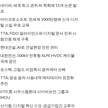
네이버, 세계 최고 권위 AI 학회에 11개 논문 발
표
마이크로소프트, 전세계 1000만명에 신규 디지
털 스킬 무료 교육
TTA, FIDO 얼라이언스와 디지털 문서 진위 시
험인증 체계 구축
현대건설, AI로 건설현장 안전 관리
대한전선, 500kV 전류형 XLPE HVDC 케이블
국제 공인
포스텍, 고밀도 비접촉식 광커넥터 선봬
TTA, 방송 음악 사용내역 메타데이터 표준화
추진
IITP, 英 사우스햄튼대 사이버보안 그룹과
MOU
산기협, 디지털 혁신 수요-공급기업간 교류의