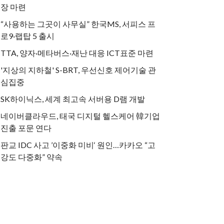
장 마련
“사용하는 그곳이 사무실” 한국MS, 서피스 프
로9·랩탑 5 출시
TTA, 양자·메타버스·재난 대응 ICT표준 마련
'지상의 지하철' S-BRT, 우선신호 제어기술 관
심집중
SK하이닉스, 세계 최고속 서버용 D램 개발
네이버클라우드, 태국 디지털 헬스케어 韓기업
진출 포문 연다
판교 IDC 사고 ’이중화 미비‘ 원인…카카오 “고
강도 다중화” 약속