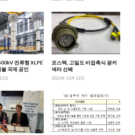
00kV 전류형 XLPE
포스텍, 고밀도 비접촉식 광커
이블 국제 공인
넥터 선봬
 12日
2022年 12月 12日