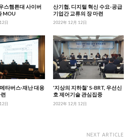
英 사우스햄튼대 사이버
산기협, 디지털 혁신 수요-공급
 MOU
기업간 교류의 장 마련
 12日
2022年 12月 12日
자·메타버스·재난 대응
'지상의 지하철' S-BRT, 우선신
마련
호 제어기술 관심집중
 12日
2022年 12月 12日
NEXT ARTICLE