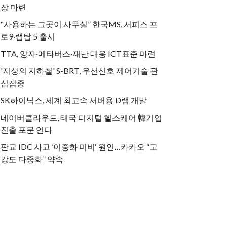
장 마련
“사용하는 그곳이 사무실” 한국MS, 서피스 프
로9·랩탑 5 출시
TTA, 양자·메타버스·재난 대응 ICT표준 마련
'지상의 지하철' S-BRT, 우선신호 제어기술 관
심집중
SK하이닉스, 세계 최고속 서버용 D램 개발
네이버클라우드, 태국 디지털 헬스케어 韓기업
진출 포문 연다
판교 IDC 사고 ’이중화 미비‘ 원인…카카오 “고
강도 다중화” 약속