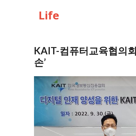
Life
KAIT-컴퓨터교육협의회,
손’