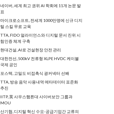
네이버, 세계 최고 권위 AI 학회에 11개 논문 발
표
마이크로소프트, 전세계 1000만명에 신규 디지
털 스킬 무료 교육
TTA, FIDO 얼라이언스와 디지털 문서 진위 시
험인증 체계 구축
현대건설, AI로 건설현장 안전 관리
대한전선, 500kV 전류형 XLPE HVDC 케이블
국제 공인
포스텍, 고밀도 비접촉식 광커넥터 선봬
TTA, 방송 음악 사용내역 메타데이터 표준화
추진
IITP, 英 사우스햄튼대 사이버보안 그룹과
MOU
산기협, 디지털 혁신 수요-공급기업간 교류의