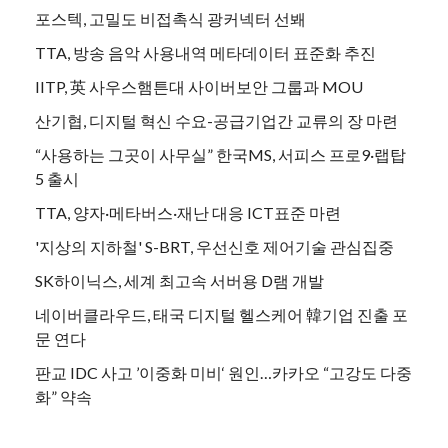
포스텍, 고밀도 비접촉식 광커넥터 선봬
TTA, 방송 음악 사용내역 메타데이터 표준화 추진
IITP, 英 사우스햄튼대 사이버보안 그룹과 MOU
산기협, 디지털 혁신 수요-공급기업간 교류의 장 마련
“사용하는 그곳이 사무실” 한국MS, 서피스 프로9·랩탑
5 출시
TTA, 양자·메타버스·재난 대응 ICT표준 마련
'지상의 지하철' S-BRT, 우선신호 제어기술 관심집중
SK하이닉스, 세계 최고속 서버용 D램 개발
네이버클라우드, 태국 디지털 헬스케어 韓기업 진출 포
문 연다
판교 IDC 사고 ’이중화 미비‘ 원인…카카오 “고강도 다중
화” 약속