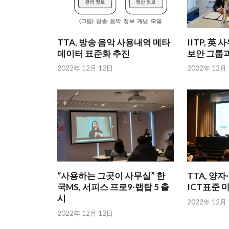
TTA, 방송 음악 사용내역 메타
IITP, 
데이터 표준화 추진
보안 그룹과
2022年 12月 12日
2022年 12月
“사용하는 그곳이 사무실” 한
TTA, 양
국MS, 서피스 프로9·랩탑 5 출
ICT표준 
시
2022年 12月
2022年 12月 12日