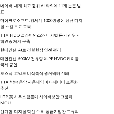
네이버, 세계 최고 권위 AI 학회에 11개 논문 발
표
마이크로소프트, 전세계 1000만명에 신규 디지
털 스킬 무료 교육
TTA, FIDO 얼라이언스와 디지털 문서 진위 시
험인증 체계 구축
현대건설, AI로 건설현장 안전 관리
대한전선, 500kV 전류형 XLPE HVDC 케이블
국제 공인
포스텍, 고밀도 비접촉식 광커넥터 선봬
TTA, 방송 음악 사용내역 메타데이터 표준화
추진
IITP, 英 사우스햄튼대 사이버보안 그룹과
MOU
산기협, 디지털 혁신 수요-공급기업간 교류의