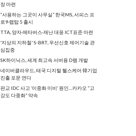
장 마련
“사용하는 그곳이 사무실” 한국MS, 서피스 프
로9·랩탑 5 출시
TTA, 양자·메타버스·재난 대응 ICT표준 마련
'지상의 지하철' S-BRT, 우선신호 제어기술 관
심집중
SK하이닉스, 세계 최고속 서버용 D램 개발
네이버클라우드, 태국 디지털 헬스케어 韓기업
진출 포문 연다
판교 IDC 사고 ’이중화 미비‘ 원인…카카오 “고
강도 다중화” 약속