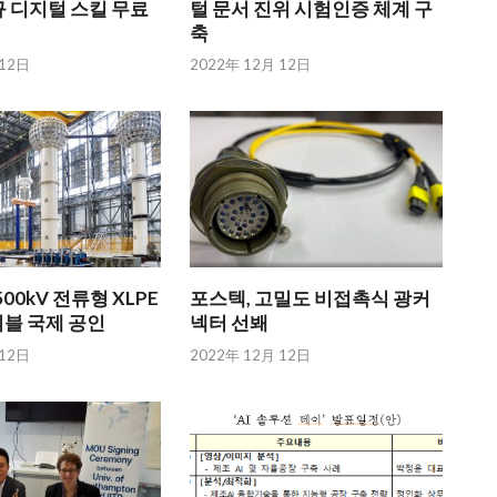
 디지털 스킬 무료
털 문서 진위 시험인증 체계 구
축
 12日
2022年 12月 12日
00kV 전류형 XLPE
포스텍, 고밀도 비접촉식 광커
이블 국제 공인
넥터 선봬
 12日
2022年 12月 12日