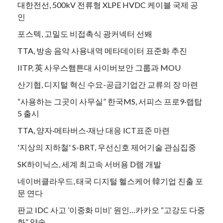
대한전선, 500kV 전류형 XLPE HVDC 케이블 국제 공
인
포스텍, 고밀도 비접촉식 광커넥터 선봬
TTA, 방송 음악 사용내역 메타데이터 표준화 추진
IITP, 英 사우스햄튼대 사이버보안 그룹과 MOU
산기협, 디지털 혁신 수요-공급기업간 교류의 장 마련
“사용하는 그곳이 사무실” 한국MS, 서피스 프로9·랩탑
5 출시
TTA, 양자·메타버스·재난 대응 ICT표준 마련
'지상의 지하철' S-BRT, 우선신호 제어기술 관심집중
SK하이닉스, 세계 최고속 서버용 D램 개발
네이버클라우드, 태국 디지털 헬스케어 韓기업 진출 포
문 연다
판교 IDC 사고 ’이중화 미비‘ 원인…카카오 “고강도 다중
화” 약속