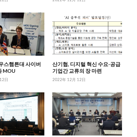
英 사우스햄튼대 사이버
산기협, 디지털 혁신 수요-공급
 MOU
기업간 교류의 장 마련
 12日
2022年 12月 12日