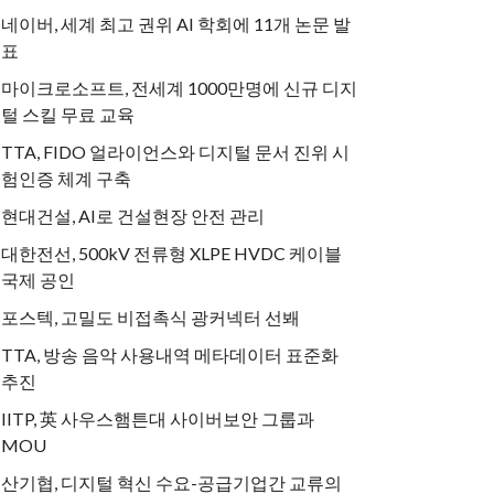
네이버, 세계 최고 권위 AI 학회에 11개 논문 발
표
마이크로소프트, 전세계 1000만명에 신규 디지
털 스킬 무료 교육
TTA, FIDO 얼라이언스와 디지털 문서 진위 시
험인증 체계 구축
현대건설, AI로 건설현장 안전 관리
대한전선, 500kV 전류형 XLPE HVDC 케이블
국제 공인
포스텍, 고밀도 비접촉식 광커넥터 선봬
TTA, 방송 음악 사용내역 메타데이터 표준화
추진
IITP, 英 사우스햄튼대 사이버보안 그룹과
MOU
산기협, 디지털 혁신 수요-공급기업간 교류의