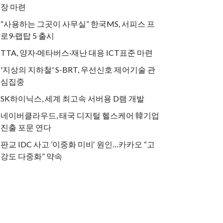
장 마련
“사용하는 그곳이 사무실” 한국MS, 서피스 프
로9·랩탑 5 출시
TTA, 양자·메타버스·재난 대응 ICT표준 마련
'지상의 지하철' S-BRT, 우선신호 제어기술 관
심집중
SK하이닉스, 세계 최고속 서버용 D램 개발
네이버클라우드, 태국 디지털 헬스케어 韓기업
진출 포문 연다
판교 IDC 사고 ’이중화 미비‘ 원인…카카오 “고
강도 다중화” 약속