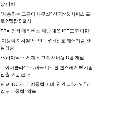
장 마련
“사용하는 그곳이 사무실” 한국MS, 서피스 프
로9·랩탑 5 출시
TTA, 양자·메타버스·재난 대응 ICT표준 마련
'지상의 지하철' S-BRT, 우선신호 제어기술 관
심집중
SK하이닉스, 세계 최고속 서버용 D램 개발
네이버클라우드, 태국 디지털 헬스케어 韓기업
진출 포문 연다
판교 IDC 사고 ’이중화 미비‘ 원인…카카오 “고
강도 다중화” 약속