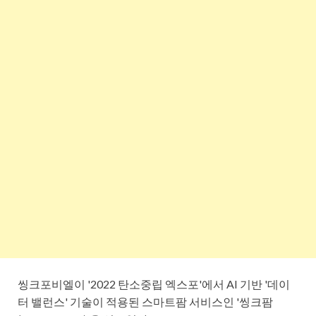
씽크포비엘이 '2022 탄소중립 엑스포'에서 AI 기반 '데이
터 밸런스' 기술이 적용된 스마트팜 서비스인 '씽크팜