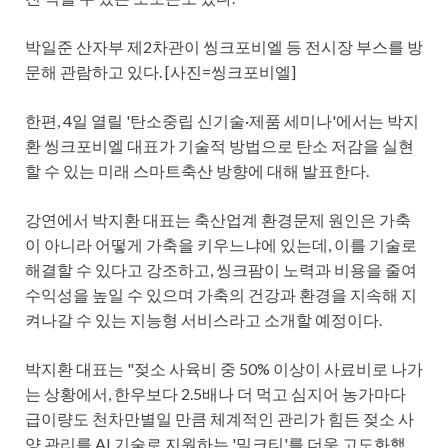
박일준 산자부 제2차관이 씽크포비엘 등 전시장 부스를 방
문해 관람하고 있다. [사진=씽크포비엘]
한편, 4일 열릴 '탄소중립 신기술·제품 세미나'에서는 박지
환 씽크포비엘 대표가 기술적 방법으로 탄소 저감을 실현
할 수 있는 미래 스마트축산 방향에 대해 발표한다.
강연에서 박지환 대표는 축산업계 환경문제 원인은 가축
이 아니라 어떻게 가축을 키우느냐에 있는데, 이를 기술로
해결할 수 있다고 강조하고, 씽크팜이 노력과 비용을 줄여
수익성을 높일 수 있으며 가축의 건강과 환경을 지속해 지
켜나갈 수 있는 지능형 서비스라고 소개할 예정이다.
박지환 대표는 "젖소 사육비 중 50% 이상이 사료비로 나가
는 상황에서, 한우보다 2.5배나 더 먹고 심지어 농가마다
급이량도 천차만별일 만큼 체계적인 관리가 힘든 젖소 사
양 관리를 AI 기술로 지원하는 '밀크티'를 더욱 고도화했