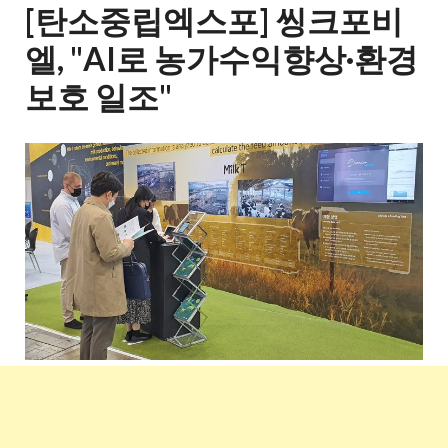
[탄소중립엑스포] 씽크포비
엘, "AI로 농가수익향상·환경
보호 일조"