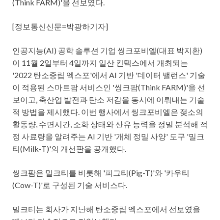
(Think FARM)'을 선보였다.
[정보통신신문=박광하기자]
인공지능(AI) 공학 솔루션 기업 씽크포비엘(대표 박지환)
이 11월 2일부터 4일까지 일산 킨텍스에서 개최되는
'2022 탄소중립 엑스포'에서 AI 기반 '데이터 밸런스' 기술
이 적용된 스마트팜 서비스인 '씽크팜(Think FARM)'을 선
보이고, 축산업 발전과 탄소 저감을 동시에 이뤄내는 기술
적 방법을 제시했다. 이번 행사에서 씽크포비엘은 젖소의
활동량, 수면시간, 소화 상태와 산유 능력을 정밀 분석해 적
정 사료량을 알려주는 AI 기반 '개체 정밀 사양' 도구 '밀크
티(Milk-T)'의 개선판을 공개했다.
씽크팜은 밀크티를 비롯해 '피그티(Pig-T)'와 '카우티
(Cow-T)'로 구성된 기술 서비스다.
밀크티는 회사가 지난해 탄소중립 엑스포에서 선보였을