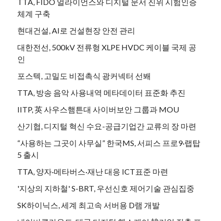
TTA, FIDO 얼라이언스와 디지털 문서 진위 시험인증
체계 구축
현대건설, AI로 건설현장 안전 관리
대한전선, 500kV 전류형 XLPE HVDC 케이블 국제 공
인
포스텍, 고밀도 비접촉식 광커넥터 선봬
TTA, 방송 음악 사용내역 메타데이터 표준화 추진
IITP, 英 사우스햄튼대 사이버보안 그룹과 MOU
산기협, 디지털 혁신 수요-공급기업간 교류의 장 마련
“사용하는 그곳이 사무실” 한국MS, 서피스 프로9·랩탑
5 출시
TTA, 양자·메타버스·재난 대응 ICT표준 마련
'지상의 지하철' S-BRT, 우선신호 제어기술 관심집중
SK하이닉스, 세계 최고속 서버용 D램 개발