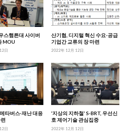
英 사우스햄튼대 사이버
산기협, 디지털 혁신 수요-공급
 MOU
기업간 교류의 장 마련
 12日
2022年 12月 12日
자·메타버스·재난 대응
'지상의 지하철' S-BRT, 우선신
마련
호 제어기술 관심집중
 12日
2022年 12月 12日