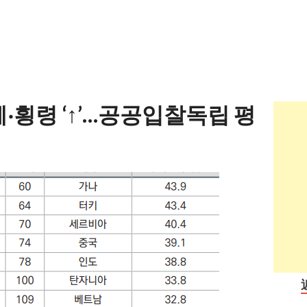
혜‧횡령 ‘↑’…공공입찰독립 평