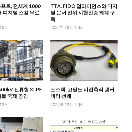
트, 전세계 1000
TTA, FIDO 얼라이언스와 디지
 디지털 스킬 무료
털 문서 진위 시험인증 체계 구
축
 12日
2022年 12月 12日
00kV 전류형 XLPE
포스텍, 고밀도 비접촉식 광커
이블 국제 공인
넥터 선봬
 12日
2022年 12月 12日