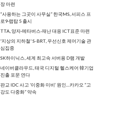
장 마련
“사용하는 그곳이 사무실” 한국MS, 서피스 프
로9·랩탑 5 출시
TTA, 양자·메타버스·재난 대응 ICT표준 마련
'지상의 지하철' S-BRT, 우선신호 제어기술 관
심집중
SK하이닉스, 세계 최고속 서버용 D램 개발
네이버클라우드, 태국 디지털 헬스케어 韓기업
진출 포문 연다
판교 IDC 사고 ’이중화 미비‘ 원인…카카오 “고
강도 다중화” 약속