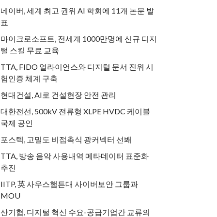
네이버, 세계 최고 권위 AI 학회에 11개 논문 발
표
마이크로소프트, 전세계 1000만명에 신규 디지
털 스킬 무료 교육
TTA, FIDO 얼라이언스와 디지털 문서 진위 시
험인증 체계 구축
현대건설, AI로 건설현장 안전 관리
대한전선, 500kV 전류형 XLPE HVDC 케이블
국제 공인
포스텍, 고밀도 비접촉식 광커넥터 선봬
TTA, 방송 음악 사용내역 메타데이터 표준화
추진
IITP, 英 사우스햄튼대 사이버보안 그룹과
MOU
산기협, 디지털 혁신 수요-공급기업간 교류의