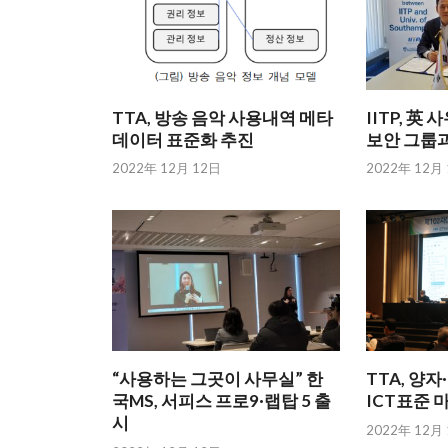
TTA, 방송 음악 사용내역 메타
IITP, 
데이터 표준화 추진
보안 그룹과
2022年 12月 12日
2022年 12月
“사용하는 그곳이 사무실” 한
TTA, 양
국MS, 서피스 프로9·랩탑 5 출
ICT표준 
시
2022年 12月