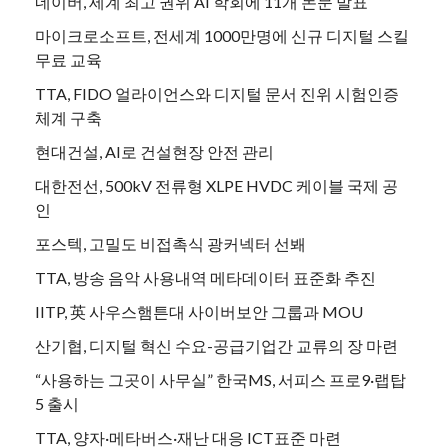
네이버, 세계 최고 권위 AI 학회에 11개 논문 발표
마이크로소프트, 전세계 1000만명에 신규 디지털 스킬
무료 교육
TTA, FIDO 얼라이언스와 디지털 문서 진위 시험인증
체계 구축
현대건설, AI로 건설현장 안전 관리
대한전선, 500kV 전류형 XLPE HVDC 케이블 국제 공
인
포스텍, 고밀도 비접촉식 광커넥터 선봬
TTA, 방송 음악 사용내역 메타데이터 표준화 추진
IITP, 英 사우스햄튼대 사이버보안 그룹과 MOU
산기협, 디지털 혁신 수요-공급기업간 교류의 장 마련
“사용하는 그곳이 사무실” 한국MS, 서피스 프로9·랩탑
5 출시
TTA, 양자·메타버스·재난 대응 ICT표준 마련