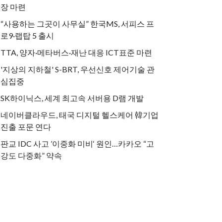
장 마련
“사용하는 그곳이 사무실” 한국MS, 서피스 프
로9·랩탑 5 출시
TTA, 양자·메타버스·재난 대응 ICT표준 마련
'지상의 지하철' S-BRT, 우선신호 제어기술 관
심집중
SK하이닉스, 세계 최고속 서버용 D램 개발
네이버클라우드, 태국 디지털 헬스케어 韓기업
진출 포문 연다
판교 IDC 사고 ’이중화 미비‘ 원인…카카오 “고
강도 다중화” 약속