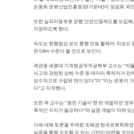
손웅희 로봇산업진흥원장(가운데)이 양금희 국민
또한 실외이동로봇 운행 안전인증제도를 도입해,
지정하도록 했다.
속도는 현행법상 보도 통행 전동 휠체어, 킥보드 등
은 0.8m 수준이 될 것으로 보인다.
곽관웅 세종대 기계항공우주공학부 교수는 "자율주
사고와 관련한 상해 수준 등 데이터 축적치가 전
보수적으로 수립된 면이 있다"며 "이는 로봇의 가
다"고 지적했다.
또한 곽 교수는 "원천 기술이 한 번 개발되면 정
폭적인 지지가 필요하다"며 실증 개발이 막혀 있
이에 대해 토론을 주제한 조혜경 한국로봇학회장은
실증을 통해 수집할 수 있는 기반이 마련될 것이라