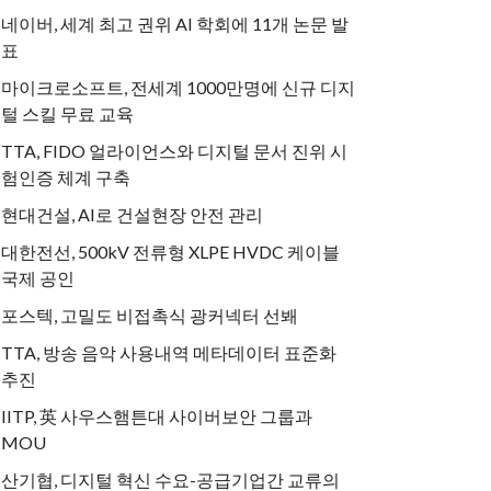
네이버, 세계 최고 권위 AI 학회에 11개 논문 발
표
마이크로소프트, 전세계 1000만명에 신규 디지
털 스킬 무료 교육
TTA, FIDO 얼라이언스와 디지털 문서 진위 시
험인증 체계 구축
현대건설, AI로 건설현장 안전 관리
대한전선, 500kV 전류형 XLPE HVDC 케이블
국제 공인
포스텍, 고밀도 비접촉식 광커넥터 선봬
TTA, 방송 음악 사용내역 메타데이터 표준화
추진
IITP, 英 사우스햄튼대 사이버보안 그룹과
MOU
산기협, 디지털 혁신 수요-공급기업간 교류의